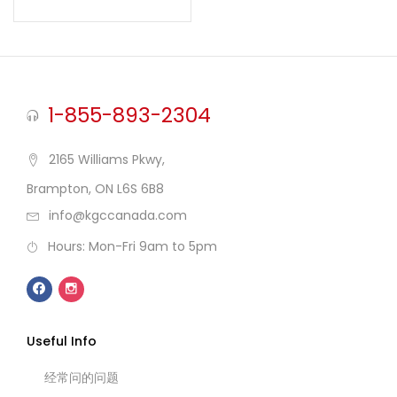
1-855-893-2304
2165 Williams Pkwy,
Brampton, ON L6S 6B8
info@kgccanada.com
Hours: Mon-Fri 9am to 5pm
Useful Info
经常问的问题