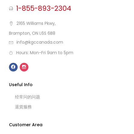
1-855-893-2304
2165 Williams Pkwy,
Brampton, ON L6S 6B8
info@kgccanada.com
Hours: Mon-Fri 9am to 5pm
Useful Info
经常问的问题
退貨服務
Customer Area