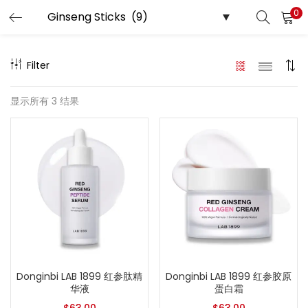
0
LOGIN
REGISTER
Filter
Enter your username and password to login.
显示所有 3 结果
Remember me
Login
Lost password?
Donginbi LAB 1899 红参肽精
Donginbi LAB 1899 红参胶原
华液
蛋白霜