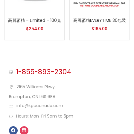
高麗蔘精 – Limited – 100克
高麗蔘精EVERYTIME 30包裝
$
254.00
$
165.00
1-855-893-2304
2165 Williams Pkwy,
Brampton, ON L6S 6B8
info@kgccanada.com
Hours: Mon-Fri 9am to 5pm