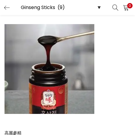
0
LOGIN
REGISTER
Enter your username and password to login.
Remember me
Login
Lost password?
高麗參精