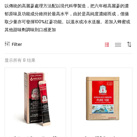
以傳統的高麗蔘處理方法配以現代科學製造，把六年根高麗蔘的濃
郁原味及功能成分維持於最高水平，由於是高純度濃縮而成，僅攝
取少量亦可發揮100%紅蔘功能。以溫水或冷水送服。若加入蜂蜜或
其他甜味劑調味則口感更加
Filter
显示所有 8 结果