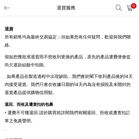
0
退貨服務
LOGIN
REGISTER
退貨
Enter your username and password to login.
所有銷售均為最終交易協定；但如果您有任何疑問，歡迎與我們聯
絡。
假如您獲批准退貨而不想收到更換的產品，原先的產品運費便會從
尚欠退款結餘中扣除。
Remember me
. 如果產品在製造過程中出現缺陷，我們會於閣下收到產品後的14天
內接受退貨。我們只會在收據日期的14天內為沒有損毀及未開封的
Login
退貨產品提供購物信用額。
Lost password?
退回、拒收及遭查扣的包裹
• 運費不可獲退回 請於購買前詳閱我們有關退回、拒收或遭查扣訂
單之免責聲明。
.