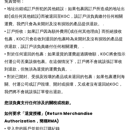
免責聲明：
• 地址出錯或訂戶所犯的其他錯誤：如果包裹因訂戶所造成的地址出
錯(或任何其他錯誤)而被退回至KGC，該訂戶須負責繳付任何相關
運費。我們只會為未開封及沒有損毀的產品提供退款。 .
• 訂戶拒收：如果訂戶因為額外費用(或任何其他理由) 而拒絕接收
包裹，KGC只會在收到退回的包裹時為未開封及沒有損毀的產品提
供退款，該訂戶須負責繳付任何相關運費。 .
• 對於任何退回的包裹：如果退貨的運費超過購物額，KGC將會指示
付運公司丟棄該個包裹。在這個情況下，訂戶將不會就該張訂單收
到退款，但無須為退貨的運費負責。 .
• 對於已開封、受損及毀壞的產品或未退回的包裹：如果包裹遭到海
關、付運公司或訂戶毀壞、開封或損壞，又或者沒有退回給KGC，
我們將不會就該張訂單發出退款。
您須負責支付任何涉及的關稅或稅款。
如何要求「退貨授權」(Return Merchandise
Authorization，簡稱RMA)
• 登入您的賬戶並前往訂購紀錄