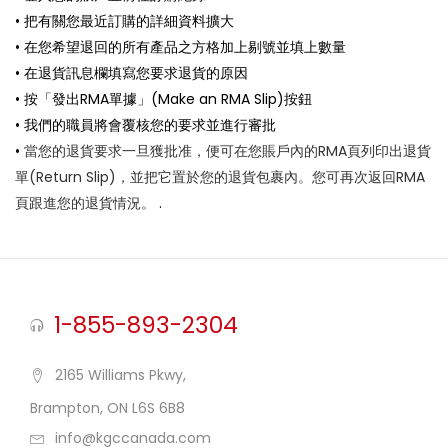
• 把有關您最近訂購的詳細資料擴大
• 在您希望退回的所有產品之方格加上剔號並填上數量
• 在退貨訊息欄填寫您要求退貨的原因
• 按「發出RMA單據」(Make an RMA Slip)按鈕
• 我們的職員將會覆核您的要求並進行審批
•
當您的退貨要求一旦獲批准，便可在您賬戶內的RMA頁列印出退貨
單(Return Slip)，並把它置於您的退貨包裹內。您可再次返回RMA
頁跟進您的退貨情況。
.
1-855-893-2304
2165 Williams Pkwy,
Brampton, ON L6S 6B8
info@kgccanada.com