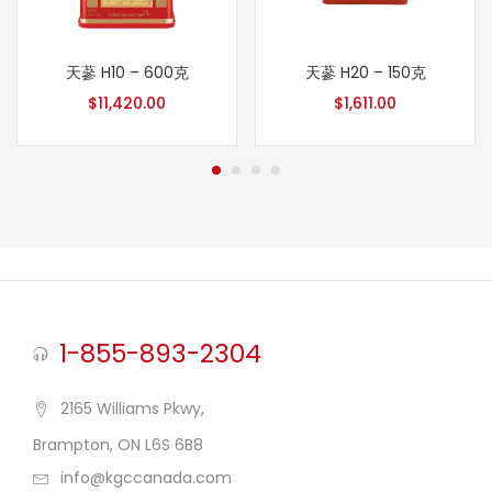
天蔘 H10 – 600克
天蔘 H20 – 150克
$
11,420.00
$
1,611.00
1-855-893-2304
2165 Williams Pkwy,
Brampton, ON L6S 6B8
info@kgccanada.com