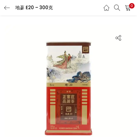
0
地蔘 E20 – 300克
LOGIN
REGISTER
Enter your username and password to login.
Remember me
Login
Lost password?