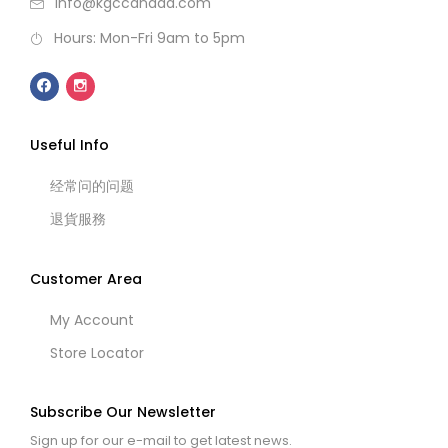
info@kgccanada.com
Hours: Mon-Fri 9am to 5pm
Useful Info
经常问的问题
退貨服務
Customer Area
My Account
Store Locator
Subscribe Our Newsletter
Sign up for our e-mail to get latest news.