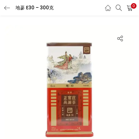
0
地蔘 E30 – 300克
LOGIN
REGISTER
Enter your username and password to login.
Remember me
Login
Lost password?