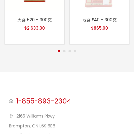
天蔘 H20 – 300克
地蔘 E40 – 300克
$
2,633.00
$
865.00
1-855-893-2304
2165 Williams Pkwy,
Brampton, ON L6S 6B8