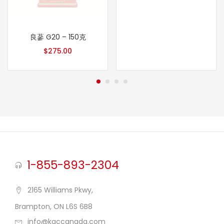
良蔘 G20 – 150克
$
275.00
1-855-893-2304
2165 Williams Pkwy,
Brampton, ON L6S 6B8
info@kgccanada.com