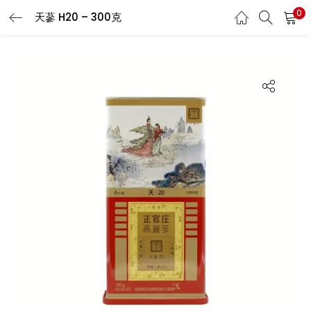
0
天蔘 H20 – 300克
LOGIN
REGISTER
Enter your username and password to login.
Remember me
Login
Lost password?