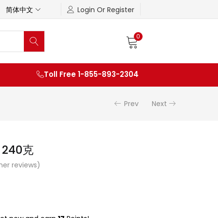
简体中文
Login Or Register
0
Toll Free 1-855-893-2304
Prev
Next
240克
er reviews)