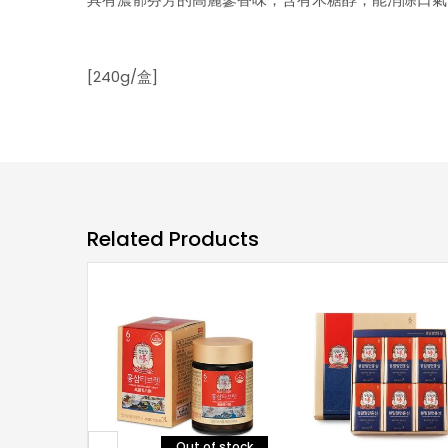
[240g/盒]
Related Products
Out of stock