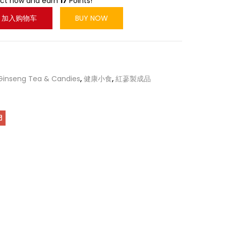
uct now and earn
17
Points!
加入购物车
BUY NOW
Ginseng Tea & Candies
,
健康小食
,
紅蔘製成品