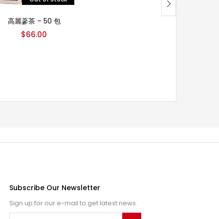
阅读更多
高麗蔘茶 – 50 包
$
66.00
Subscribe Our Newsletter
Sign up for our e-mail to get latest news.