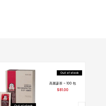
Out of stock
阅读更多
高麗蔘茶 – 100 包
$
81.00
高麗蔘
$
Out of stock