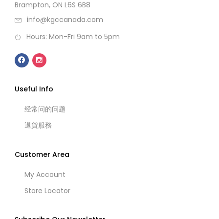
Brampton, ON L6S 6B8
info@kgccanada.com
Hours: Mon-Fri 9am to 5pm
Useful Info
经常问的问题
退貨服務
Customer Area
My Account
Store Locator