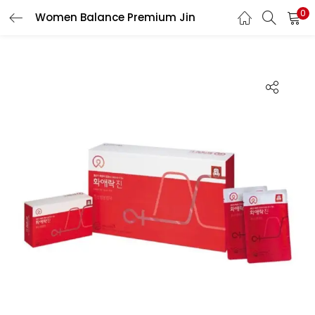
0
Women Balance Premium Jin
LOGIN
REGISTER
Enter your username and password to login.
Remember me
Login
Lost password?