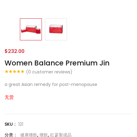
$
232.00
Women Balance Premium Jin
(
0
customer reviews)
评级
1
5.00
/
5，已有
位
a great Asian remedy for post-menopause
客户进行了
评价
无货
SKU：
121
分类：
健康燉飲
,
燉飲
,
紅蔘製成品