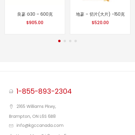
良蔘 G30 – 600克
地蔘 – 切片(大片) -150克
$
905.00
$
520.00
1-855-893-2304
2165 Williams Pkwy,
Brampton, ON L6S 6B8
info@kgccanada.com