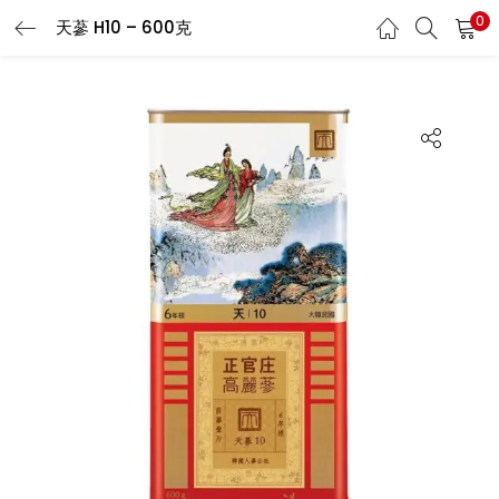
0
天蔘 H10 – 600克
LOGIN
REGISTER
Enter your username and password to login.
Remember me
Login
Lost password?