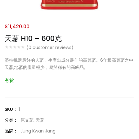
$
11,420.00
天蔘 H10 – 600克
(
0
customer reviews)
堅持挑選最好的人蔘，生產出成分最佳的高麗蔘。6年根高麗蔘之中
天蔘,地蔘的產量極少，屬於稀有的高級品。
有货
SKU：
1
分类：
原支蔘
,
天蔘
品牌：
Jung Kwan Jang