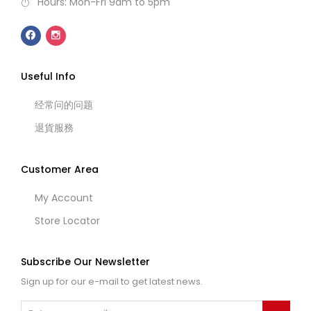
Hours: Mon-Fri 9am to 5pm
Useful Info
经常问的问题
退貨服務
Customer Area
My Account
Store Locator
Subscribe Our Newsletter
Sign up for our e-mail to get latest news.