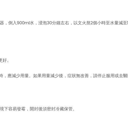
倒入900ml水，浸泡30分鐘左右，以文火熬2個小時至水量減至1/
果更好。
狀時，應減少用量。如果用量減少後，症狀無改善，請停止服用或去醫
境下容易發霉，開封後須密封冷藏保管。