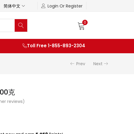
简体中文
Login Or Register
0
Toll Free 1-855-893-2304
Prev
Next
600克
er reviews)