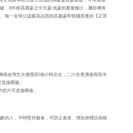
級，6年根高麗蔘之中天蔘,地蔘的產量極少，屬於稀有
愛。唯一全球公認最高品質的高麗蔘即韓國原產的【正官
汁武火煮沸後改用文火慢慢煎1個小時左右，二汁在煮沸後再煎半
可直接嚼服。
過的切片可直接嚼食。
年齡的人，平時堅持服食，可防止衰老，增加身體抗病能