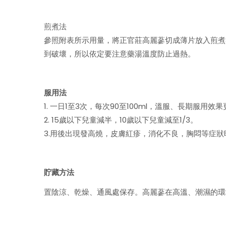
煎煮法
參照附表所示用量，將正官莊高麗蔘切成薄片放入煎煮器，
到破壞，所以依定要注意藥湯溫度防止過熱。
服用法
1. 一日1至3次，每次90至100ml，溫服、長期服用效
2. 15歲以下兒童減半，10歲以下兒童減至1/3。
3.用後出現發高燒，皮膚紅疹，消化不良，胸悶等症
貯藏方法
置陰涼、乾燥、通風處保存。高麗蔘在高溫、潮濕的環