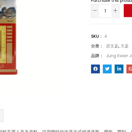
Purchase this prod
SKU：
4
分类：
原支蔘
,
天蔘
品牌：
Jung Kwan 
新鮮高麗人蔘為原料，採用獨特的汽蒸方式經過蒸熟、曬乾、壓制、