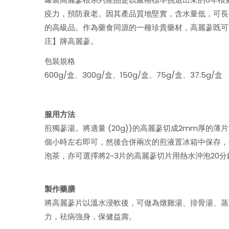
疫力，預防衰老。因其產品質地堅實，含水量低，可長
的高級品。作為藥食同源的一種珍貴藥材，高麗蔘既可
庄】牌高麗蔘。
包裝規格
600g/盒、300g/盒、150g/盒、75g/盒、37.5g/盒
服用方法
煎獨蔘湯。將適量 (20g))的高麗蔘切成2mm厚的薄片
個小時左右即可，然後合併兩次的煎液置冰箱中保存，每
泡茶，亦可選擇將2~3片的高麗蔘切片用熱水沖泡20
製作藥膳
將高麗蔘片以溫水浸軟後，可做為燉雞湯、排骨湯、蒸
力，祛病強身，保健益壽。