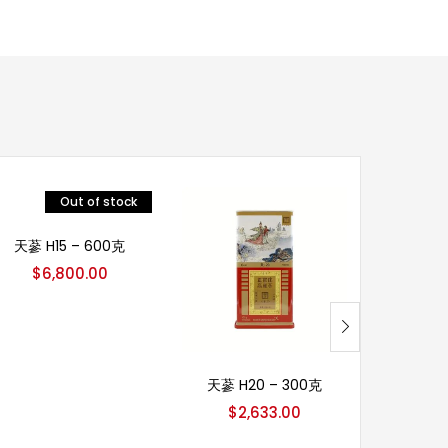
Out of stock
阅读更多
天蔘 H15 – 600克
良蔘 G2
$
6,800.00
$
5
加入购物车
天蔘 H20 – 300克
$
2,633.00