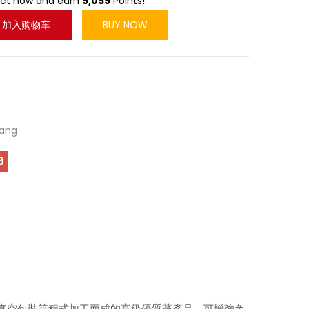
uct now and earn
5,059
Points!
加入购物车
BUY NOW
Jang
真空包裝等程式加工而成的高級優質蔘產品，可增強免