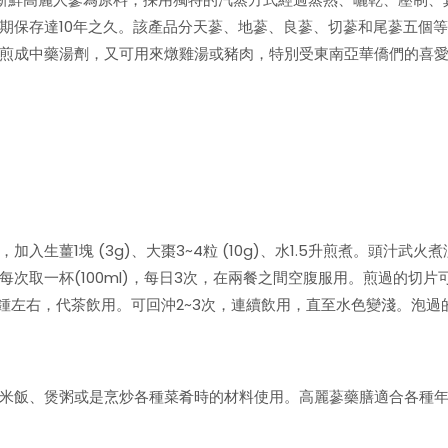
期保存達10年之久。該產品分天蔘、地蔘、良蔘、切蔘和尾蔘五個等
煎成中藥湯劑，又可用來燉雞湯或豬肉，特別受東南亞華僑們的喜
，加入生薑1塊 (3g)、大棗3~4粒 (10g)、水1.5升煎煮。頭
次取一杯(100ml)，每日3次，在兩餐之間空腹服用。煎過的切片
分鍾左右，代茶飲用。可回沖2~3次，連續飲用，直至水色變淺。泡
米飯、煲粥或是烹炒各種菜肴時的材料使用。高麗蔘藥膳適合各種