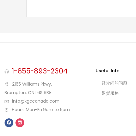
1-855-893-2304
Useful Info
经常问的问题
2165 Williams Pkwy,
Brampton, ON L6S 6B8
退貨服務
info@kgccanada.com
Hours: Mon-Fri 9am to 5pm