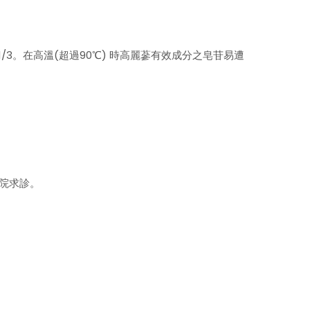
3。在高溫(超過90℃) 時高麗蔘有效成分之皂苷易遭
院求診。