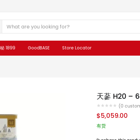
 1899
GoodBASE
Store Locator
天蔘 H20 – 
(
0
custom
$
5,059.00
有货