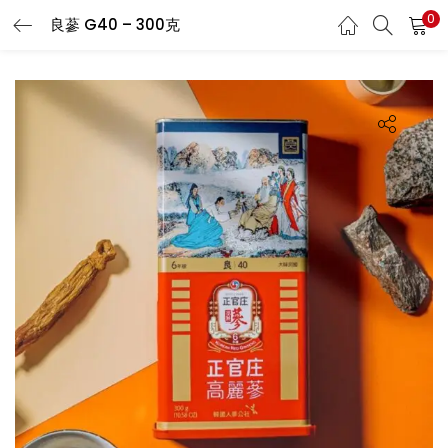
0
良蔘 G40 – 300克
LOGIN
REGISTER
Enter your username and password to login.
Remember me
Login
Lost password?