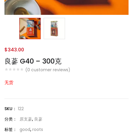
$
343.00
良蔘 G40 – 300克
(
0
customer reviews)
无货
SKU：
122
分类：
原支蔘
,
良蔘
标签：
good
,
roots